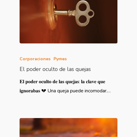
Corporaciones
Pymes
El poder oculto de las quejas
𝐄𝐥 𝐩𝐨𝐝𝐞𝐫 𝐨𝐜𝐮𝐥𝐭𝐨 𝐝𝐞 𝐥𝐚𝐬 𝐪𝐮𝐞𝐣𝐚𝐬: 𝐥𝐚 𝐜𝐥𝐚𝐯𝐞 𝐪𝐮𝐞
𝐢𝐠𝐧𝐨𝐫𝐚𝐛𝐚𝐬 💔 Una queja puede incomodar.…