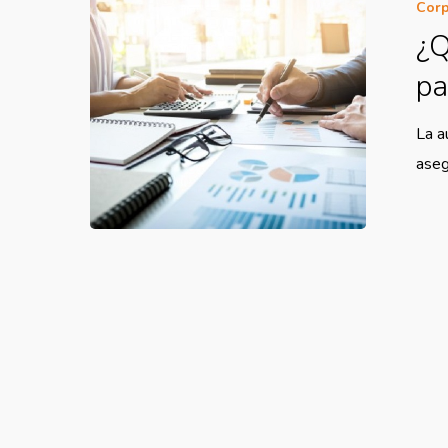
Corp
¿Q
pa
La a
aseg