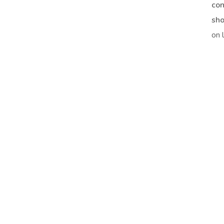
con
sho
on 