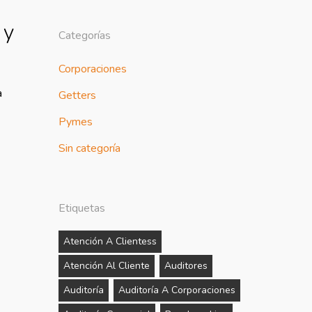
 y
Categorías
Corporaciones
a
Getters
Pymes
Sin categoría
Etiquetas
Atención A Clientess
Atención Al Cliente
Auditores
Auditoría
Auditoría A Corporaciones