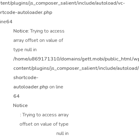
tent/plugins/js_composer_salient/include/autoload/vc-
rtcode-autoloader.php
line
64
Notice
: Trying to access
array offset on value of
type null in
/home/u869171310/domains/gett.mobi/public_html/w
content/plugins/js_composer_salient/include/autoload
shortcode-
autoloader.php
on line
64
Notice
: Trying to access array
offset on value of type
null in