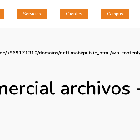
Servicios
Clientes
Campus
me/u869171310/domains/gett.mobi/public_html/wp-content/
ercial archivos 