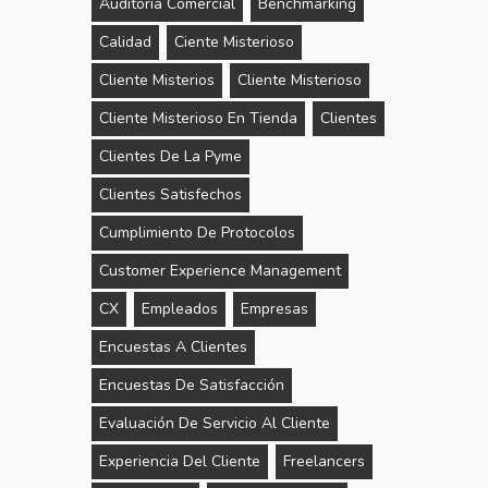
Auditoría Comercial
Benchmarking
Calidad
Ciente Misterioso
Cliente Misterios
Cliente Misterioso
Cliente Misterioso En Tienda
Clientes
Clientes De La Pyme
Clientes Satisfechos
Cumplimiento De Protocolos
Customer Experience Management
CX
Empleados
Empresas
Encuestas A Clientes
Encuestas De Satisfacción
Evaluación De Servicio Al Cliente
Experiencia Del Cliente
Freelancers