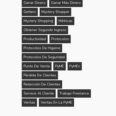
Ganar Dinero
Ganar Más Dinero
Getters
Mystery Shopper
Mystery Shopping
Métricas
Obtener Segundo Ingreso
Productividad
Protocolos
Protocolos De Higiene
Protocolos De Seguridad
Punto De Venta
PyME
PyMEs
Pérdida De Clientes
Retención De Clientes
Servicio Al Cliente
Trabajo Freelance
Ventas
Ventas En La PyME