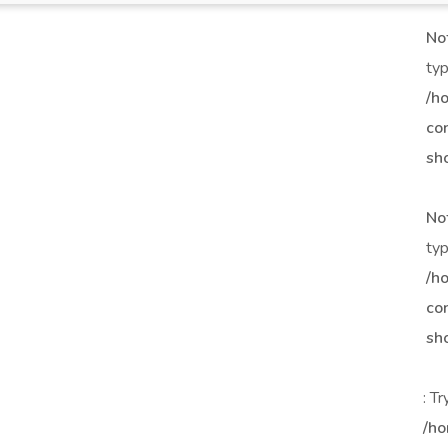
No
typ
/h
co
sh
No
typ
/h
co
sh
: T
/ho