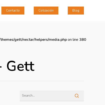
Contacto
Cotización
Blog
themes/gett/nectar/helpers/media.php
on line
380
- Gett