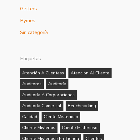
Getters
Pymes
Sin categoría
Etiquetas
Atención A Clientess
Atención Al Cliente
Auditores
Auditoría
Auditoría A Corporaciones
Auditoría Comercial
Benchmarking
Calidad
Ciente Misterioso
Cliente Misterios
Cliente Misterioso
Cliente Misterioso En Tienda
Clientes