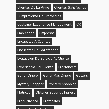
Clientes De La Pyme
Clientes Satisfechos
Cumplimiento De Protocolos
Customer Experience Management
CX
Empleados
Empresas
Encuestas A Clientes
Encuestas De Satisfacción
Evaluación De Servicio Al Cliente
Experiencia Del Cliente
Freelancers
Ganar Dinero
Ganar Más Dinero
Getters
Mystery Shopper
Mystery Shopping
Métricas
Obtener Segundo Ingreso
Productividad
Protocolos