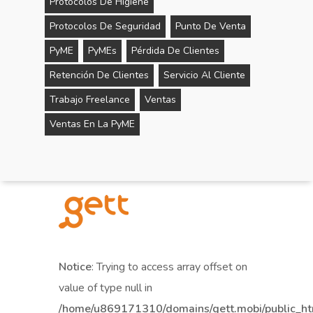
Protocolos De Higiene
Protocolos De Seguridad
Punto De Venta
PyME
PyMEs
Pérdida De Clientes
Retención De Clientes
Servicio Al Cliente
Trabajo Freelance
Ventas
Ventas En La PyME
Notice
: Trying to access array offset on
value of type null in
/home/u869171310/domains/gett.mobi/public_h