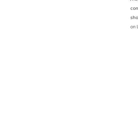
con
sho
on 