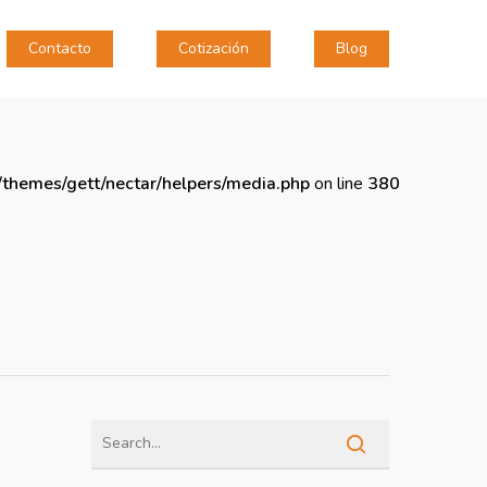
Contacto
Cotización
Blog
themes/gett/nectar/helpers/media.php
on line
380