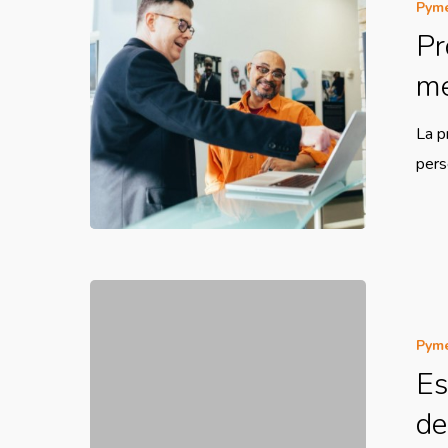
Pym
Pr
me
La p
pers
Pym
Es
de