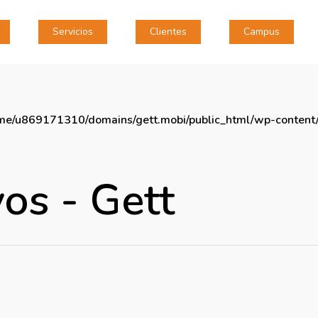
Servicios
Clientes
Campus
me/u869171310/domains/gett.mobi/public_html/wp-content/
os - Gett