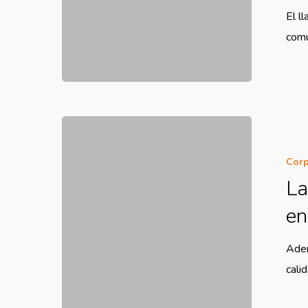
El l
comu
Corp
La
en
Adem
cali