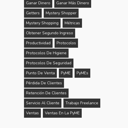
Ganar Dinero
Ganar Más Dinero
Getters
Mystery Shopper
Mystery Shopping
Métricas
Obtener Segundo Ingreso
Productividad
Protocolos
Protocolos De Higiene
Protocolos De Seguridad
Punto De Venta
PyME
PyMEs
Pérdida De Clientes
Retención De Clientes
Servicio Al Cliente
Trabajo Freelance
Ventas
Ventas En La PyME