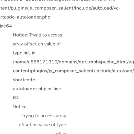
tent/plugins/js_composer_salient/include/autoload/vc-
rtcode-autoloader.php
line
64
Notice
: Trying to access
array offset on value of
type null in
/home/u869171310/domains/gett.mobi/public_html/w
content/plugins/js_composer_salient/include/autoload
shortcode-
autoloader.php
on line
64
Notice
: Trying to access array
offset on value of type
null in