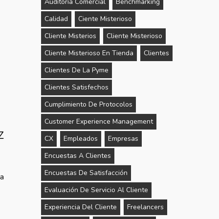
Auditoría Comercial
Benchmarking
Calidad
Ciente Misterioso
Cliente Misterios
Cliente Misterioso
Cliente Misterioso En Tienda
Clientes
Clientes De La Pyme
Clientes Satisfechos
Cumplimiento De Protocolos
Customer Experience Management
z
CX
Empleados
Empresas
Encuestas A Clientes
Encuestas De Satisfacción
la
Evaluación De Servicio Al Cliente
Experiencia Del Cliente
Freelancers