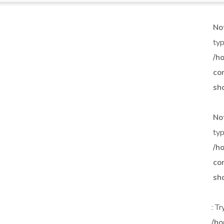
No
typ
/h
co
sh
No
typ
/h
co
sh
: T
/ho