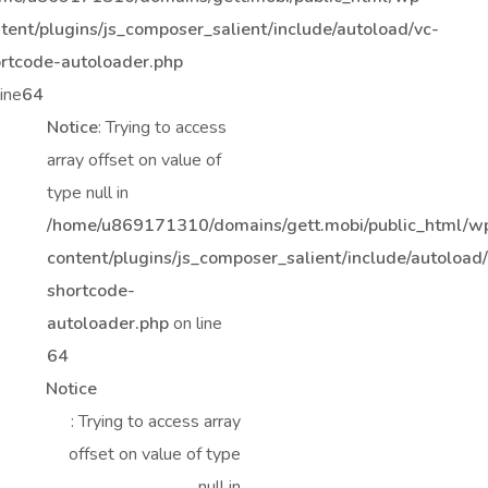
tent/plugins/js_composer_salient/include/autoload/vc-
rtcode-autoloader.php
line
64
Notice
: Trying to access
array offset on value of
type null in
/home/u869171310/domains/gett.mobi/public_html/w
content/plugins/js_composer_salient/include/autoload
shortcode-
autoloader.php
on line
64
Notice
: Trying to access array
offset on value of type
null in