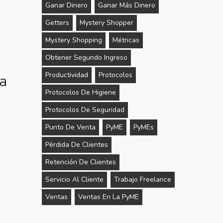
Ganar Dinero
Ganar Más Dinero
Getters
Mystery Shopper
Mystery Shopping
Métricas
Obtener Segundo Ingreso
Productividad
Protocolos
ra
Protocolos De Higiene
Protocolos De Seguridad
Punto De Venta
PyME
PyMEs
Pérdida De Clientes
Retención De Clientes
Servicio Al Cliente
Trabajo Freelance
Ventas
Ventas En La PyME