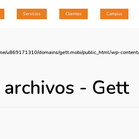
Servicios
Clientes
Campus
me/u869171310/domains/gett.mobi/public_html/wp-content/
 archivos - Gett