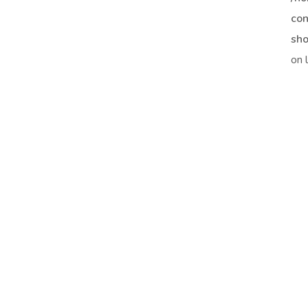
con
sho
on 