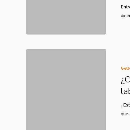
Entr
dine
Gett
¿C
la
¿Est
que