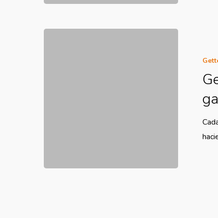
Gett
Ge
ga
Cada
haci