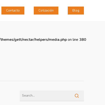
Contacto
Cotización
Blog
themes/gett/nectar/helpers/media.php
on line
380