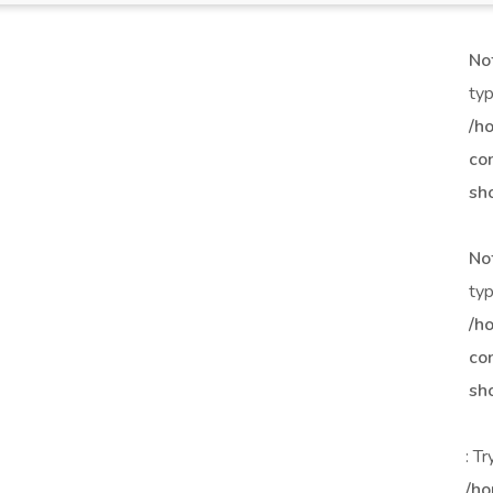
No
typ
/h
co
sh
No
typ
/h
co
sh
: T
/ho