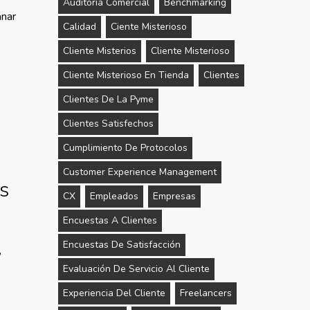
Auditoría Comercial
Benchmarking
anar
Calidad
Ciente Misterioso
Cliente Misterios
Cliente Misterioso
Cliente Misterioso En Tienda
Clientes
Clientes De La Pyme
Clientes Satisfechos
Cumplimiento De Protocolos
Customer Experience Management
os
CX
Empleados
Empresas
Encuestas A Clientes
Encuestas De Satisfacción
,
Evaluación De Servicio Al Cliente
Experiencia Del Cliente
Freelancers