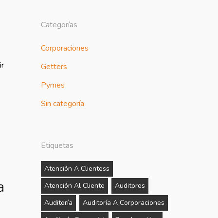
Categorías
Corporaciones
ir
Getters
Pymes
Sin categoría
Etiquetas
Atención A Clientess
a
Atención Al Cliente
Auditores
Auditoría
Auditoría A Corporaciones