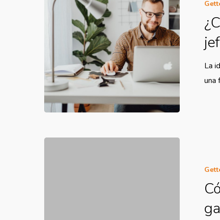
Gett
¿C
je
La i
una 
Gett
Có
ga