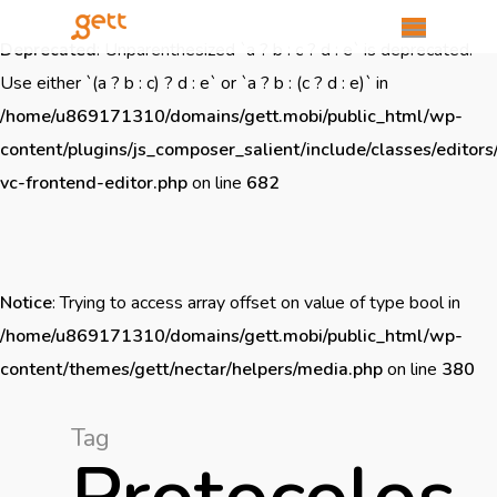
Deprecated
: Unparenthesized `a ? b : c ? d : e` is deprecated.
Use either `(a ? b : c) ? d : e` or `a ? b : (c ? d : e)` in
/home/u869171310/domains/gett.mobi/public_html/wp-
content/plugins/js_composer_salient/include/classes/editors
vc-frontend-editor.php
on line
682
Notice
: Trying to access array offset on value of type bool in
/home/u869171310/domains/gett.mobi/public_html/wp-
content/themes/gett/nectar/helpers/media.php
on line
380
Tag