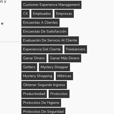
os y
Customer Experience Management
CX
Empleados
Empresas
Encuestas A Clientes
 e
Encuestas De Satisfacción
Evaluación De Servicio Al Cliente
Experiencia Del Cliente
Freelancers
Ganar Dinero
Ganar Más Dinero
Getters
Mystery Shopper
Mystery Shopping
Métricas
Obtener Segundo Ingreso
Productividad
Protocolos
Protocolos De Higiene
Protocolos De Seguridad