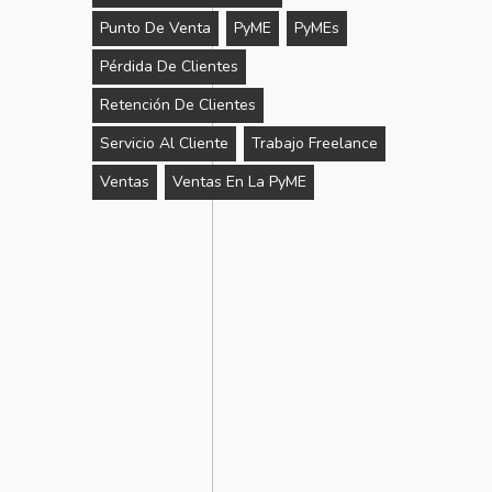
Punto De Venta
PyME
PyMEs
Pérdida De Clientes
Retención De Clientes
Servicio Al Cliente
Trabajo Freelance
Ventas
Ventas En La PyME