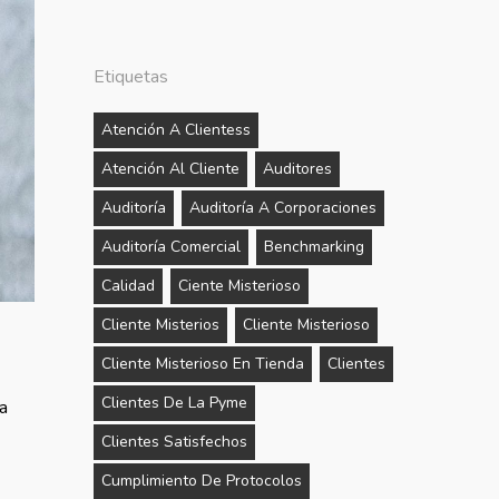
Etiquetas
Atención A Clientess
Atención Al Cliente
Auditores
Auditoría
Auditoría A Corporaciones
Auditoría Comercial
Benchmarking
Calidad
Ciente Misterioso
Cliente Misterios
Cliente Misterioso
Cliente Misterioso En Tienda
Clientes
Clientes De La Pyme
a
Clientes Satisfechos
Cumplimiento De Protocolos