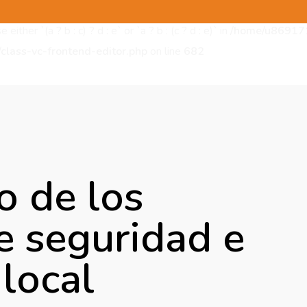
ither `(a ? b : c) ? d : e` or `a ? b : (c ? d : e)` in
/home/u869171
/class-vc-frontend-editor.php
on line
682
o de los
e seguridad e
 local