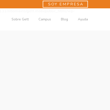
SOY EMPRESA
310/domains/gett.mobi/public_html/wp-
Sobre Gett
Campus
Blog
Ayuda