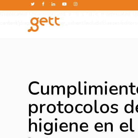
Deprecated
: Unparenthesized `a ? b : c ? d : e` is deprecated. Use e
content/plugins/js_composer_salient/include/classes/editors
Cumplimient
protocolos d
higiene en el