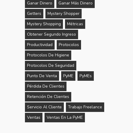
Ganar Dinero
Ganar Más Dinero
Getters
Mystery Shopper
Mystery Shopping
Métricas
Obtener Segundo Ingreso
Productividad
Protocolos
Protocolos De Higiene
Protocolos De Seguridad
Punto De Venta
PyME
PyMEs
Pérdida De Clientes
Retención De Clientes
Servicio Al Cliente
Trabajo Freelance
Ventas
Ventas En La PyME