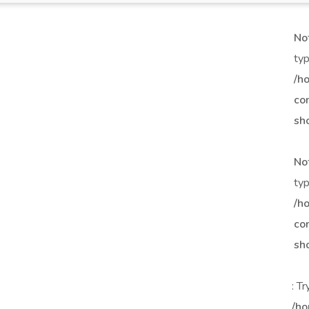
No
typ
/h
co
sh
No
typ
/h
co
sh
: T
/ho