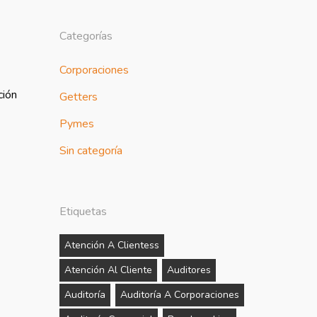
Categorías
Corporaciones
ción
Getters
Pymes
Sin categoría
Etiquetas
Atención A Clientess
Atención Al Cliente
Auditores
Auditoría
Auditoría A Corporaciones