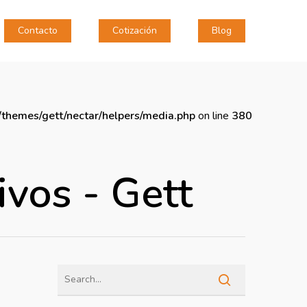
Contacto
Cotización
Blog
themes/gett/nectar/helpers/media.php
on line
380
ivos - Gett