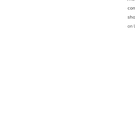
con
sho
on 