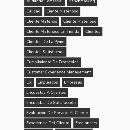
Auditoría Comercial
Benchmarking
Calidad
Ciente Misterioso
Cliente Misterios
Cliente Misterioso
Cliente Misterioso En Tienda
Clientes
Clientes De La Pyme
Clientes Satisfechos
Cumplimiento De Protocolos
Customer Experience Management
CX
Empleados
Empresas
Encuestas A Clientes
Encuestas De Satisfacción
Evaluación De Servicio Al Cliente
Experiencia Del Cliente
Freelancers