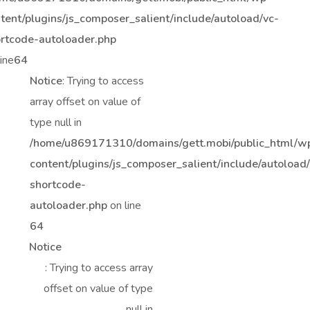
tent/plugins/js_composer_salient/include/autoload/vc-
rtcode-autoloader.php
line
64
Notice
: Trying to access
array offset on value of
type null in
/home/u869171310/domains/gett.mobi/public_html/w
content/plugins/js_composer_salient/include/autoload
shortcode-
autoloader.php
on line
64
Notice
: Trying to access array
offset on value of type
null in