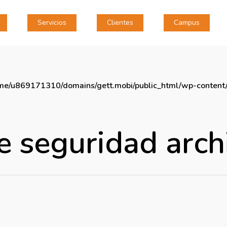
Servicios
Clientes
Campus
me/u869171310/domains/gett.mobi/public_html/wp-content/
e seguridad arch