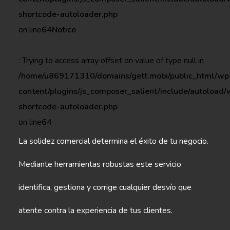
shortcode-autoloader.php
on line
64
Notice
: Trying to access array offset on value of type null in
/home/u869171310/domains/gett.mobi/public_html/wp
content/plugins/js_composer_salient/include/autoload/
shortcode-autoloader.php
on line
64
La solidez comercial determina el éxito de tu negocio.
Mediante herramientas robustas este servicio
identifica, gestiona y corrige cualquier desvío que
atente contra la experiencia de tus clientes.