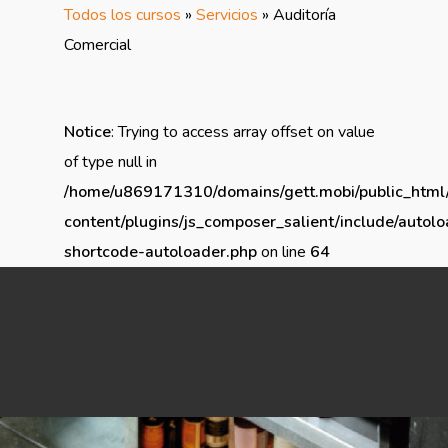
Todos los cursos
»
Servicios
»
Auditoría
Comercial
Notice
: Trying to access array offset on value
of type null in
/home/u869171310/domains/gett.mobi/public_html
content/plugins/js_composer_salient/include/autolo
shortcode-autoloader.php
on line
64
Notice
: Trying to access array offset on value of type null in
/home/u869171310/domains/gett.mobi/public_html/wp-
content/plugins/js_composer_salient/include/autoload/vc-
shortcode-autoloader.php
on line
64