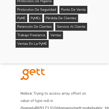
Protocolos De Higiene
Protocolos De Seguridad
Punto De Venta
PyME
PyMEs
Pérdida De Clientes
Retención De Clientes
Servicio Al Cliente
Trabajo Freelance
Ventas
Ventas En La PyME
Notice
: Trying to access array offset on
value of type null in
/home/u869171310/domains/gett.mobi/public_h