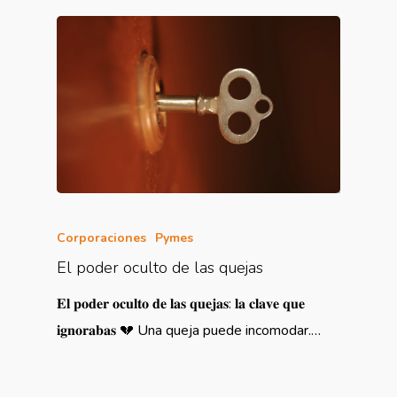
Corporaciones
Pymes
El poder oculto de las quejas
𝐄𝐥 𝐩𝐨𝐝𝐞𝐫 𝐨𝐜𝐮𝐥𝐭𝐨 𝐝𝐞 𝐥𝐚𝐬 𝐪𝐮𝐞𝐣𝐚𝐬: 𝐥𝐚 𝐜𝐥𝐚𝐯𝐞 𝐪𝐮𝐞
𝐢𝐠𝐧𝐨𝐫𝐚𝐛𝐚𝐬 💔 Una queja puede incomodar.…