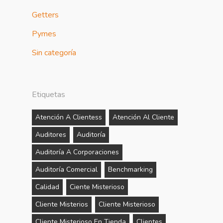
Getters
Pymes
Sin categoría
Etiquetas
Atención A Clientess
Atención Al Cliente
Auditores
Auditoría
Auditoría A Corporaciones
Auditoría Comercial
Benchmarking
Calidad
Ciente Misterioso
Cliente Misterios
Cliente Misterioso
Cliente Misterioso En Tienda
Clientes