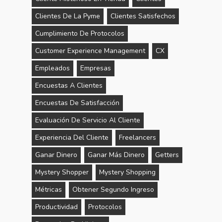
Clientes De La Pyme
Clientes Satisfechos
Cumplimiento De Protocolos
Customer Experience Management
CX
Empleados
Empresas
Encuestas A Clientes
Encuestas De Satisfacción
Evaluación De Servicio Al Cliente
Experiencia Del Cliente
Freelancers
Ganar Dinero
Ganar Más Dinero
Getters
Mystery Shopper
Mystery Shopping
Métricas
Obtener Segundo Ingreso
Productividad
Protocolos