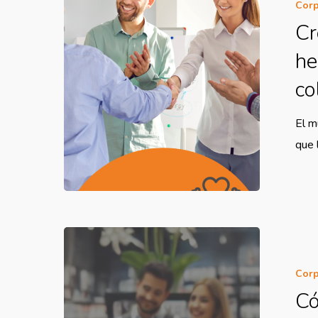
Corp
Cr
he
co
El m
que 
Corp
Có