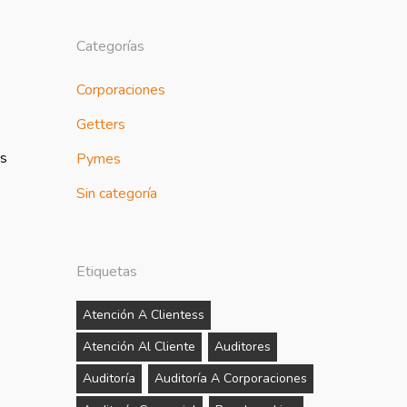
Categorías
Corporaciones
Getters
os
Pymes
Sin categoría
Etiquetas
Atención A Clientess
Atención Al Cliente
Auditores
Auditoría
Auditoría A Corporaciones