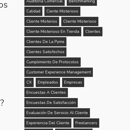
Auditoría Comercial
Benchmarking
os
Calidad
Ciente Misterioso
Cliente Misterios
Cliente Misterioso
Cliente Misterioso En Tienda
Clientes
Clientes De La Pyme
Clientes Satisfechos
Cumplimiento De Protocolos
Customer Experience Management
CX
Empleados
Empresas
Encuestas A Clientes
s?
Encuestas De Satisfacción
Evaluación De Servicio Al Cliente
Experiencia Del Cliente
Freelancers