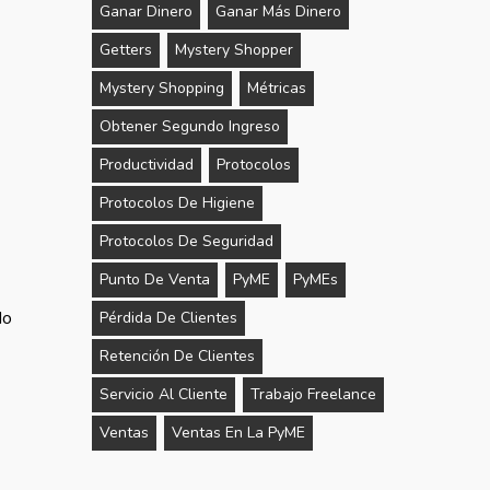
Ganar Dinero
Ganar Más Dinero
Getters
Mystery Shopper
Mystery Shopping
Métricas
Obtener Segundo Ingreso
Productividad
Protocolos
Protocolos De Higiene
Protocolos De Seguridad
Punto De Venta
PyME
PyMEs
do
Pérdida De Clientes
Retención De Clientes
Servicio Al Cliente
Trabajo Freelance
Ventas
Ventas En La PyME