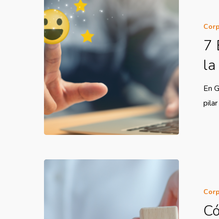
Corp
7 
la
En G
pila
Corp
Có