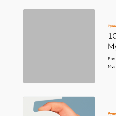
Pym
10
My
Por:
Mys
Pym