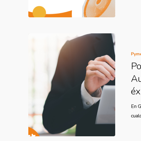
Pym
Po
Au
éx
En G
cual