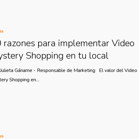
es
 razones para implementar Video
stery Shopping en tu local
No
 Julieta Gáname - Responsable de Marketing El valor del Video
typ
tery Shopping en…
/h
co
sh
No
typ
es