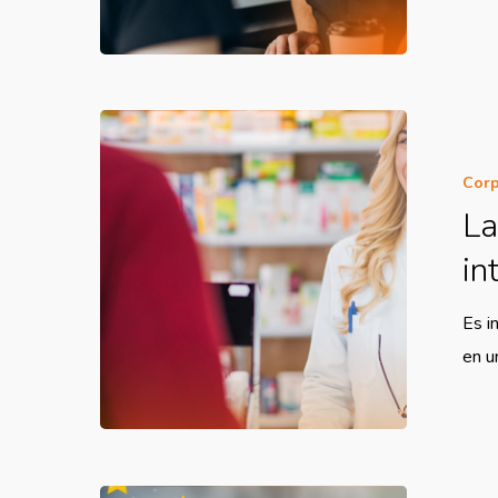
Corp
La
in
Es i
en 