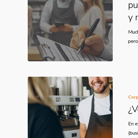
pu
y 
Much
pero
Corp
¿V
En e
(bus