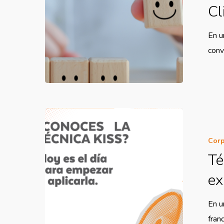
Cl
En u
conv
Corp
Té
ex
En u
fran