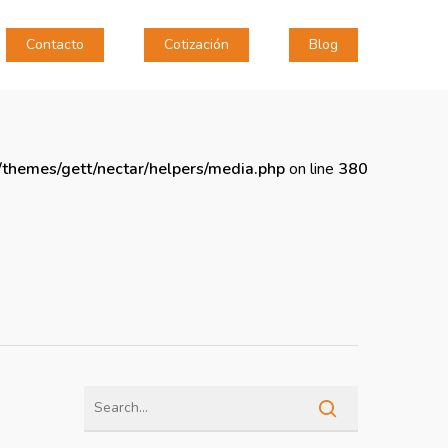
Contacto
Cotización
Blog
themes/gett/nectar/helpers/media.php
on line
380