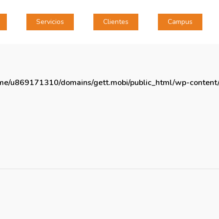
Servicios
Clientes
Campus
me/u869171310/domains/gett.mobi/public_html/wp-content/