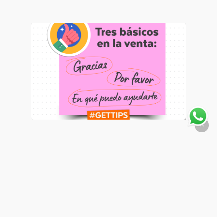
Pymes
Los 3 básicos para una buena
experiencia
Por: Julieta Gáname - Responsable de
Marketing Se va terminando un año cargado