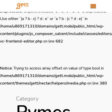
Deprecated
: Unparenthesized `a ? b : c ? d : e` is deprecated.
Use either `(a ? b : c) ? d : e` or `a ? b : (c ? d : e)` in
/home/u869171310/domains/gett.mobi/public_html/wp-
content/plugins/js_composer_salient/include/classes/editors
vc-frontend-editor.php
on line
682
Notice
: Trying to access array offset on value of type bool in
/home/u869171310/domains/gett.mobi/public_html/wp-
content/themes/gett/nectar/helpers/media.php
on line
380
Category