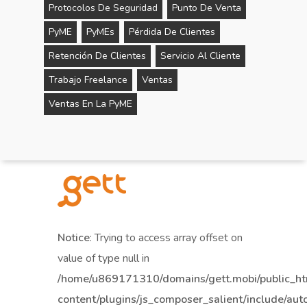
Protocolos De Seguridad
Punto De Venta
PyME
PyMEs
Pérdida De Clientes
Retención De Clientes
Servicio Al Cliente
Trabajo Freelance
Ventas
Ventas En La PyME
Notice
: Trying to access array offset on
value of type null in
/home/u869171310/domains/gett.mobi/public_h
content/plugins/js_composer_salient/include/aut