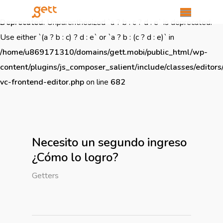
Deprecated
: Unparenthesized `a ? b : c ? d : e` is deprecated.
Use either `(a ? b : c) ? d : e` or `a ? b : (c ? d : e)` in
/home/u869171310/domains/gett.mobi/public_html/wp-
content/plugins/js_composer_salient/include/classes/editors
vc-frontend-editor.php
on line
682
Necesito un segundo ingreso
¿Cómo lo logro?
Getters