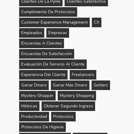
Clientes De La Pyme
Clientes Satisfechos
Cumplimiento De Protocolos
Customer Experience Management
CX
Empleados
Empresas
Encuestas A Clientes
Encuestas De Satisfacción
Evaluación De Servicio Al Cliente
Experiencia Del Cliente
Freelancers
Ganar Dinero
Ganar Más Dinero
Getters
Mystery Shopper
Mystery Shopping
Métricas
Obtener Segundo Ingreso
Productividad
Protocolos
Protocolos De Higiene