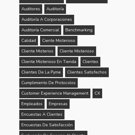
Auditores
Auditoría
Auditoría A Corporaciones
Auditoría Comercial
Benchmarking
Calidad
Ciente Misterioso
Cliente Misterios
Cliente Misterioso
Cliente Misterioso En Tienda
Clientes
Clientes De La Pyme
Clientes Satisfechos
Cumplimiento De Protocolos
Customer Experience Management
CX
Empleados
Empresas
Encuestas A Clientes
Encuestas De Satisfacción