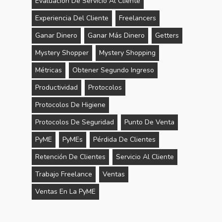
Evaluación De Servicio Al Cliente
Experiencia Del Cliente
Freelancers
Ganar Dinero
Ganar Más Dinero
Getters
Mystery Shopper
Mystery Shopping
Métricas
Obtener Segundo Ingreso
Productividad
Protocolos
Protocolos De Higiene
Protocolos De Seguridad
Punto De Venta
PyME
PyMEs
Pérdida De Clientes
Retención De Clientes
Servicio Al Cliente
Trabajo Freelance
Ventas
Ventas En La PyME