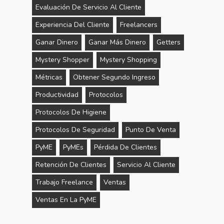
Evaluación De Servicio Al Cliente
Experiencia Del Cliente
Freelancers
Ganar Dinero
Ganar Más Dinero
Getters
Mystery Shopper
Mystery Shopping
Métricas
Obtener Segundo Ingreso
Productividad
Protocolos
Protocolos De Higiene
Protocolos De Seguridad
Punto De Venta
PyME
PyMEs
Pérdida De Clientes
Retención De Clientes
Servicio Al Cliente
Trabajo Freelance
Ventas
Ventas En La PyME