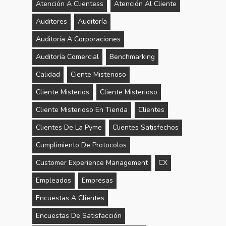
Atención A Clientess
Atención Al Cliente
Auditores
Auditoría
Auditoría A Corporaciones
Auditoría Comercial
Benchmarking
Calidad
Ciente Misterioso
Cliente Misterios
Cliente Misterioso
Cliente Misterioso En Tienda
Clientes
Clientes De La Pyme
Clientes Satisfechos
Cumplimiento De Protocolos
Customer Experience Management
CX
Empleados
Empresas
Encuestas A Clientes
Encuestas De Satisfacción