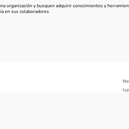
na organización y busquen adquirir conocimientos y herramien
ia en sus colaboradores.
No
typ
/h
co
sh