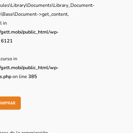
ules\Library\Documents\Library_Document-
e\Base\Document->get_content,
 in
ett.mobi/public_html/wp-
e
6121
_curso in
ett.mobi/public_html/wp-
s.php
on line
385
OMPRAR