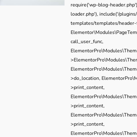
require('wp-blog-header.php'
loader.php'), include('/plugi
templates/templates/header-f
Elementor\Modules\PageTemp
call_user_func,
ElementorPro\Modules\Theme
>ElementorPro\Modules\Theme
ElementorPro\Modules\Theme
>do_location, ElementorPro
>print_content,
ElementorPro\Modules\Them
>print_content,
ElementorPro\Modules\Them
>print_content,
ElementorPro\Modules\Them