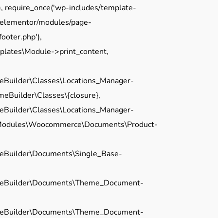
), require_once('wp-includes/template-
ns/elementor/modules/page-
ooter.php'),
lates\Module->print_content,
Builder\Classes\Locations_Manager-
Builder\Classes\{closure},
Builder\Classes\Locations_Manager-
\Modules\Woocommerce\Documents\Product-
eBuilder\Documents\Single_Base-
eBuilder\Documents\Theme_Document-
eBuilder\Documents\Theme_Document-