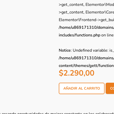
>get_content, Elementor\Mod
>get_content, Elementor\Cor
Elementor\Frontend->get_buil
/home/u869171310/domains/g
includes/functions.php
on lin
Notice
: Undefined variable: is
/home/u869171310/domains/g
content/themes/gett/function
$
2.290,00
AÑADIR AL CARRITO
C