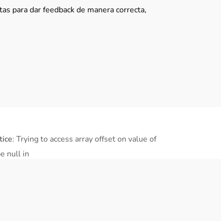
tas para dar feedback de manera correcta,
tice
: Trying to access array offset on value of
e null in
ome/u869171310/domains/gett.mobi/public_html/wp-
ntent/plugins/js_composer_salient/include/autoload/vc-
ortcode-autoloader.php
on line
64