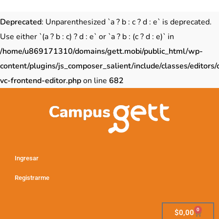
Deprecated
: Unparenthesized `a ? b : c ? d : e` is deprecated.
Use either `(a ? b : c) ? d : e` or `a ? b : (c ? d : e)` in
/home/u869171310/domains/gett.mobi/public_html/wp-
content/plugins/js_composer_salient/include/classes/editors/
vc-frontend-editor.php
on line
682
Ingresar
Registrarme
0
$
0,00