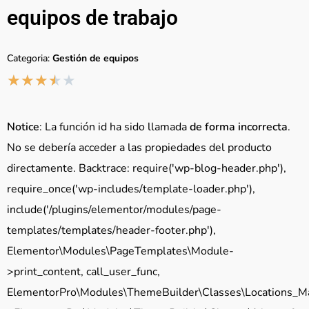
equipos de trabajo
Categoria:
Gestión de equipos
★
★
★
★
★
Notice
: La función id ha sido llamada
de forma incorrecta
.
No se debería acceder a las propiedades del producto
directamente. Backtrace: require('wp-blog-header.php'),
require_once('wp-includes/template-loader.php'),
include('/plugins/elementor/modules/page-
templates/templates/header-footer.php'),
Elementor\Modules\PageTemplates\Module-
>print_content, call_user_func,
ElementorPro\Modules\ThemeBuilder\Classes\Locations_M