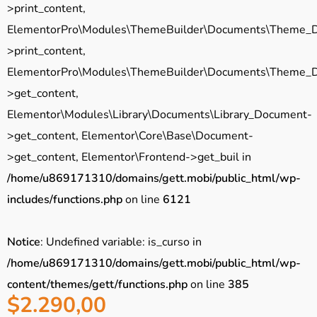
>print_content,
ElementorPro\Modules\ThemeBuilder\Documents\Theme_
>print_content,
ElementorPro\Modules\ThemeBuilder\Documents\Theme_
>get_content,
Elementor\Modules\Library\Documents\Library_Document-
>get_content, Elementor\Core\Base\Document-
>get_content, Elementor\Frontend->get_buil in
/home/u869171310/domains/gett.mobi/public_html/wp-
includes/functions.php
on line
6121
Notice
: Undefined variable: is_curso in
/home/u869171310/domains/gett.mobi/public_html/wp-
content/themes/gett/functions.php
on line
385
$
2.290,00