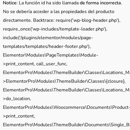
Notice
: La función id ha sido llamada
de forma incorrecta
.
No se debería acceder a las propiedades del producto
directamente. Backtrace: require('wp-blog-header.php'),
require_once('wp-includes/template-loader.php'),
include('/plugins/elementor/modules/page-
templates/templates/header-footer.php'),
Elementor\Modules\PageTemplates\Module-
>print_content, call_user_func,
ElementorPro\Modules\ThemeBuilder\Classes\Locations_M
>ElementorPro\Modules\ThemeBuilder\Classes\{closure},
ElementorPro\Modules\ThemeBuilder\Classes\Locations_M
>do_location,
ElementorPro\Modules\Woocommerce\Documents\Product
>print_content,
ElementorPro\Modules\ThemeBuilder\Documents\Single_B