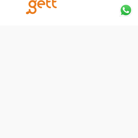
Notice
: Trying to access array offset on
value of type null in
/home/u869171310/domains/gett.mobi/public_h
content/plugins/js_composer_salient/include/auto
shortcode-autoloader.php
on line
64
Notice
: Trying to access array offset on
value of type null in
/home/u869171310/domains/gett.mobi/public_h
content/plugins/js_composer_salient/include/auto
shortcode-autoloader.php
on line
64
Notice