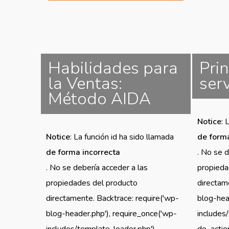
Habilidades para
Prin
la Ventas:
serv
Método AIDA
Notice
: 
Notice
: La función id ha sido llamada
de forma
de forma incorrecta
. No se d
. No se debería acceder a las
propieda
propiedades del producto
directam
directamente. Backtrace: require('wp-
blog-hea
blog-header.php'), require_once('wp-
includes
includes/template-loader.php'),
do_action