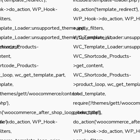
->do_action, WP_Hook-
do_action('template_redirect'),
lters,
WP_Hook->do_action, WP_H
late_Loader::unsupported_theme_init,
>apply_filters,
ate_Loader::unsupported_theme_tax_archive_init,
WC_Template_Loader::unsuppo
ive_init,
tcode_Products-
WC_Template_Loader::unsuppo
tent,
WC_Shortcode_Products-
tcode_Products-
>get_content,
_loop, wc_get_template_part,
WC_Shortcode_Products-
plate,
>product_loop, wc_get_templa
'/themes/gett/woocommerce/content-
load_template,
hp'),
require('/themes/gett/wooco
n('woocommerce_after_shop_loop_item_title'),
product.php'),
e'),
->do_action, WP_Hook-
do_action('woocommerce_after
lters,
WP_Hook->do_action, WP_H