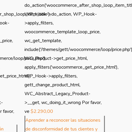
do_action('woocommerce_after_shop_loop_item_title
_shop_loop_item_title'),
WP_Hook->do_action, WP_Hook-
ook-
>apply_filters,
woocommerce_template_loop_price,
price,
wc_get_template,
include('/themes/gett/woocommerce/loop/price.php')
erce/loop/price.php'),
WC_Product->get_price_html,
,
apply_filters('woocommerce_get_price_html'),
t_price_html'),
WP_Hook->apply_filters,
gett_change_product_html,
WC_Abstract_Legacy_Product-
t-
>__get, wc_doing_it_wrong Por favor,
 favor,
ve
$
2.290,00
Aprender a reconocer las situaciones
ón
de disconformidad de tus clientes y