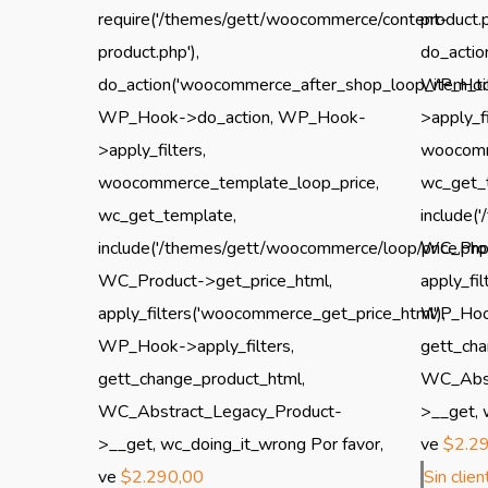
require('/themes/gett/woocommerce/content-
product.p
product.php'),
do_actio
do_action('woocommerce_after_shop_loop_item_titl
WP_Hook
WP_Hook->do_action, WP_Hook-
>apply_fi
>apply_filters,
woocomm
woocommerce_template_loop_price,
wc_get_
wc_get_template,
include(
include('/themes/gett/woocommerce/loop/price.php'
WC_Prod
WC_Product->get_price_html,
apply_fi
apply_filters('woocommerce_get_price_html'),
WP_Hook
WP_Hook->apply_filters,
gett_cha
gett_change_product_html,
WC_Abst
WC_Abstract_Legacy_Product-
>__get, 
>__get, wc_doing_it_wrong Por favor,
ve
$
2.2
ve
$
2.290,00
Sin clie