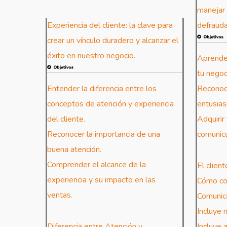
manejar 
Experiencia del cliente: la clave para
defrauda
crear un vínculo duradero y alcanzar el
éxito en nuestro negocio.
Aprender
tu negoc
Entender la diferencia entre los
Reconoce
conceptos de atención y experiencia
entusias
del cliente.
Adquirir 
Reconocer la importancia de una
comunica
buena atención.
Comprender el alcance de la
El client
experiencia y su impacto en las
Cómo co
ventas.
Comunic
Incluye 
Diferencia entre Atención y
Incluye 