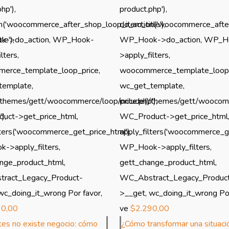
hp'),
product.php'),
n('woocommerce_after_shop_loop_item_title'),
do_action('woocommerce_after
e'),
->do_action, WP_Hook-
WP_Hook->do_action, WP_H
lters,
>apply_filters,
erce_template_loop_price,
woocommerce_template_loop_
template,
wc_get_template,
'/themes/gett/woocommerce/loop/price.php'),
include('/themes/gett/woocomm
),
uct->get_price_html,
WC_Product->get_price_html
lters('woocommerce_get_price_html'),
apply_filters('woocommerce_ge
->apply_filters,
WP_Hook->apply_filters,
nge_product_html,
gett_change_product_html,
ract_Legacy_Product-
WC_Abstract_Legacy_Produc
wc_doing_it_wrong Por favor,
>__get, wc_doing_it_wrong Por
90,00
ve
$
2.290,00
ntes no existe negocio: cómo
¿Cómo transformar una situaci