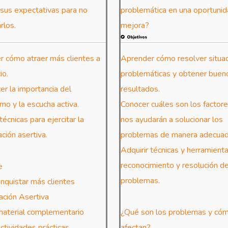
sus expectativas para no
problemática en una oportuni
rlos.
mejora?
 cómo atraer más clientes a
Aprender cómo resolver situa
io.
problemáticas y obtener buen
r la importancia del
resultados.
mo y la escucha activa.
Conocer cuáles son los factor
técnicas para ejercitar la
nos ayudarán a solucionar los
ción asertiva.
problemas de manera adecuad
Adquirir técnicas y herramient
reconocimiento y resolución d
e
problemas.
nquistar más clientes
ación Asertiva
material complementario
¿Qué son los problemas y có
actividades prácticas
afectan?