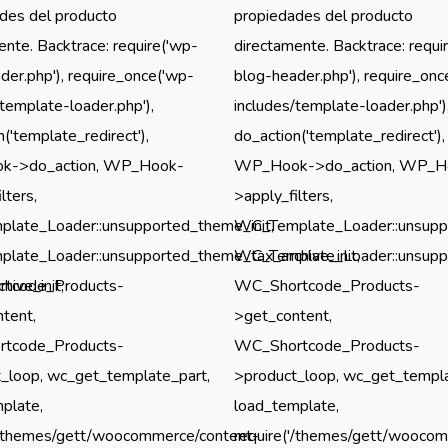
des del producto
propiedades del producto
ente. Backtrace: require('wp-
directamente. Backtrace: requi
der.php'), require_once('wp-
blog-header.php'), require_onc
/template-loader.php'),
includes/template-loader.php')
('template_redirect'),
do_action('template_redirect'),
->do_action, WP_Hook-
WP_Hook->do_action, WP_H
lters,
>apply_filters,
late_Loader::unsupported_theme_init,
WC_Template_Loader::unsuppo
ate_Loader::unsupported_theme_tax_archive_init,
WC_Template_Loader::unsuppo
ive_init,
tcode_Products-
WC_Shortcode_Products-
tent,
>get_content,
tcode_Products-
WC_Shortcode_Products-
_loop, wc_get_template_part,
>product_loop, wc_get_templa
plate,
load_template,
'/themes/gett/woocommerce/content-
require('/themes/gett/wooco