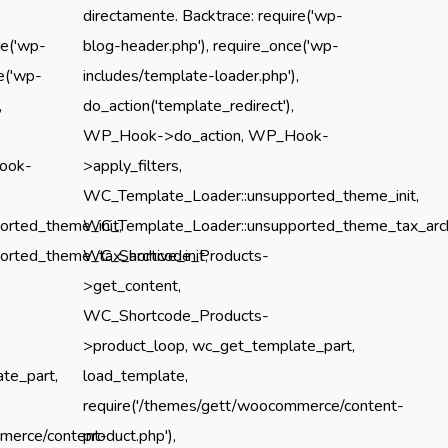
directamente. Backtrace: require('wp-
re('wp-
blog-header.php'), require_once('wp-
e('wp-
includes/template-loader.php'),
,
do_action('template_redirect'),
WP_Hook->do_action, WP_Hook-
ook-
>apply_filters,
WC_Template_Loader::unsupported_theme_init,
rted_theme_init,
WC_Template_Loader::unsupported_theme_tax_archi
rted_theme_tax_archive_init,
WC_Shortcode_Products-
>get_content,
WC_Shortcode_Products-
>product_loop, wc_get_template_part,
te_part,
load_template,
require('/themes/gett/woocommerce/content-
mmerce/content-
product.php'),