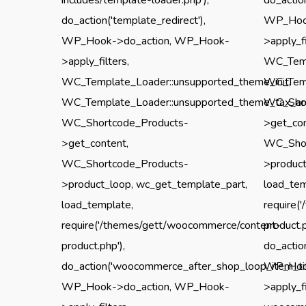
do_action('template_redirect'),
WP_Hook
WP_Hook->do_action, WP_Hook-
>apply_fi
>apply_filters,
WC_Temp
WC_Template_Loader::unsupported_theme_init,
WC_Templ
WC_Template_Loader::unsupported_theme_tax_arch
WC_Shor
WC_Shortcode_Products-
>get_con
>get_content,
WC_Shor
WC_Shortcode_Products-
>product
>product_loop, wc_get_template_part,
load_tem
load_template,
require(
require('/themes/gett/woocommerce/content-
product.p
product.php'),
do_actio
do_action('woocommerce_after_shop_loop_item_titl
WP_Hook
WP_Hook->do_action, WP_Hook-
>apply_fi