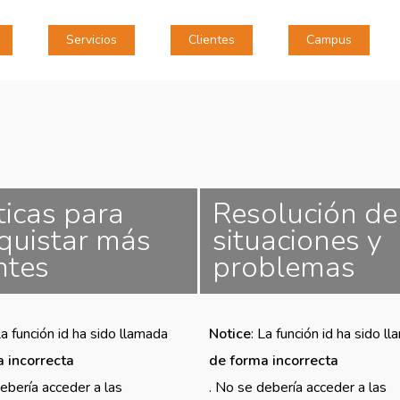
Servicios
Clientes
Campus
ticas para
Resolución de
quistar más
situaciones y
ntes
problemas
La función id ha sido llamada
Notice
: La función id ha sido l
 incorrecta
de forma incorrecta
ebería acceder a las
. No se debería acceder a las