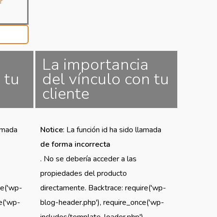
r
La importancia
 tu
del vínculo con tu
cliente
lamada
Notice
: La función id ha sido llamada
de forma incorrecta
. No se debería acceder a las
propiedades del producto
re('wp-
directamente. Backtrace: require('wp-
e('wp-
blog-header.php'), require_once('wp-
,
includes/template-loader.php'),