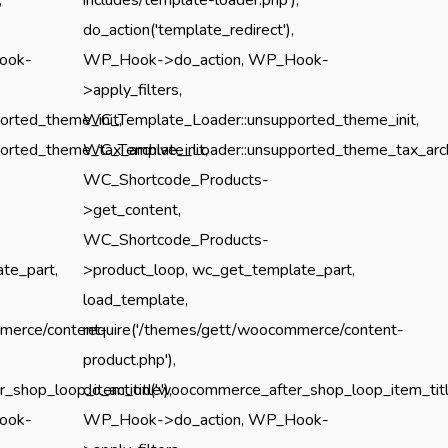
do_action('template_redirect'),
ook-
WP_Hook->do_action, WP_Hook-
>apply_filters,
rted_theme_init,
WC_Template_Loader::unsupported_theme_init,
rted_theme_tax_archive_init,
WC_Template_Loader::unsupported_theme_tax_archi
WC_Shortcode_Products-
>get_content,
WC_Shortcode_Products-
te_part,
>product_loop, wc_get_template_part,
load_template,
mmerce/content-
require('/themes/gett/woocommerce/content-
product.php'),
_shop_loop_item_title'),
do_action('woocommerce_after_shop_loop_item_title
ook-
WP_Hook->do_action, WP_Hook-