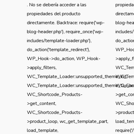
. No se debería acceder a las
propieda
propiedades del producto
directam
directamente. Backtrace: require('wp-
blog-hea
blog-header.php'), require_once('wp-
includes
includes/template-loader.php'),
do_action
do_action('template_redirect'),
WP_Hook
WP_Hook->do_action, WP_Hook-
>apply_fi
>apply_filters,
WC_Temp
WC_Template_Loader::unsupported_theme_init,
WC_Templ
WC_Template_Loader::unsupported_theme_tax_arch
WC_Shor
WC_Shortcode_Products-
>get_con
>get_content,
WC_Shor
WC_Shortcode_Products-
>product
>product_loop, wc_get_template_part,
load_tem
load_template,
require(