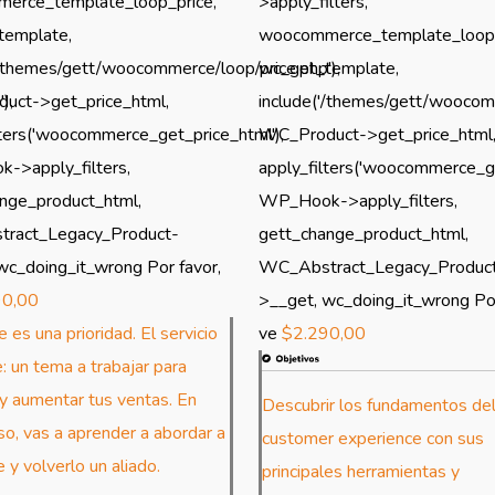
erce_template_loop_price,
>apply_filters,
template,
woocommerce_template_loop_
'/themes/gett/woocommerce/loop/price.php'),
wc_get_template,
),
uct->get_price_html,
include('/themes/gett/woocomm
lters('woocommerce_get_price_html'),
WC_Product->get_price_html
->apply_filters,
apply_filters('woocommerce_ge
nge_product_html,
WP_Hook->apply_filters,
ract_Legacy_Product-
gett_change_product_html,
No
wc_doing_it_wrong Por favor,
WC_Abstract_Legacy_Produc
typ
90,00
>__get, wc_doing_it_wrong Por
/h
e es una prioridad. El servicio
ve
$
2.290,00
co
e: un tema a trabajar para
sh
r y aumentar tus ventas. En
Descubrir los fundamentos de
so, vas a aprender a abordar a
customer experience con sus
No
e y volverlo un aliado.
principales herramientas y
typ