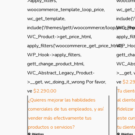
>apply_filters,
woocomm
woocommerce_template_loop_price,
wc_get_
wc_get_template,
include(
include('/themes/gett/woocommerce/loop/price.php'
WC_Prod
WC_Product->get_price_html,
apply_fi
apply_filters('woocommerce_get_price_html'),
WP_Hook
WP_Hook->apply_filters,
gett_cha
gett_change_product_html,
WC_Abst
WC_Abstract_Legacy_Product-
>__get, 
>__get, wc_doing_it_wrong Por favor,
ve
$
2.2
ve
$
2.290,00
Tu client
¿Quieres mejorar las habilidades
al client
comerciales de tus empleados, y así
fideliza
vender más efectivamente tus
este cur
productos o servicios?
tu client