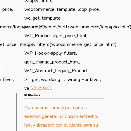
>apply_filters,
price,
woocommerce_template_loop_price,
wc_get_template,
erce/loop/price.php'),
include('/themes/gett/woocommerce/loop/price.php')
,
WC_Product->get_price_html,
t_price_html'),
apply_filters('woocommerce_get_price_html'),
WP_Hook->apply_filters,
gett_change_product_html,
tice
: Trying to access array offset on value of
t-
WC_Abstract_Legacy_Product-
e null in
 favor,
>__get, wc_doing_it_wrong Por favor,
ome/u869171310/domains/gett.mobi/public_html/wp-
ve
$
2.290,00
ntent/plugins/js_composer_salient/include/autoload/vc-
ortcode-autoloader.php
on line
64
l
Aprenderás cómo y por qué es
esencial generar un vinculo estrecho,
tice
: Trying to access array offset on value of
leal y duradero con el cliente para su
e null in