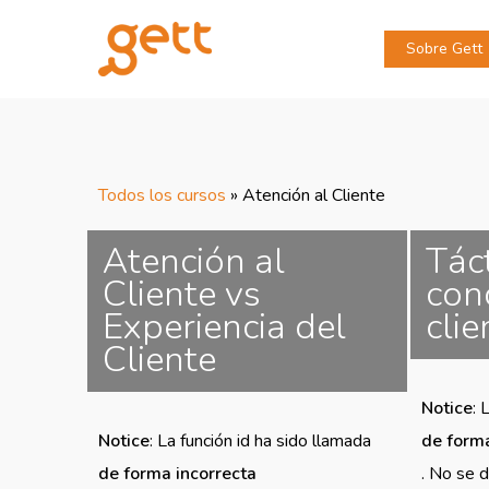
Sobre Gett
Todos los cursos
»
Atención al Cliente
Atención al
Tác
Cliente vs
con
Experiencia del
clie
Cliente
Notice
: 
Notice
: La función id ha sido llamada
de forma
de forma incorrecta
. No se d