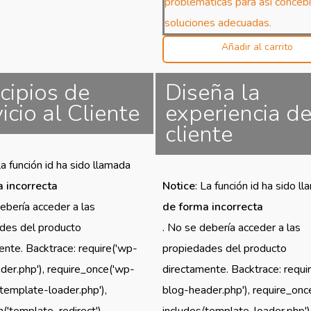
problemáticas para así concebi
soluciones adecuadas.
Añadir al carrito
cipios de
Diseña la
icio al Cliente
experiencia de
cliente
La función id ha sido llamada
 incorrecta
Notice
: La función id ha sido l
ebería acceder a las
de forma incorrecta
des del producto
. No se debería acceder a las
ente. Backtrace: require('wp-
propiedades del producto
der.php'), require_once('wp-
directamente. Backtrace: requi
/template-loader.php'),
blog-header.php'), require_onc
('template_redirect'),
includes/template-loader.php')