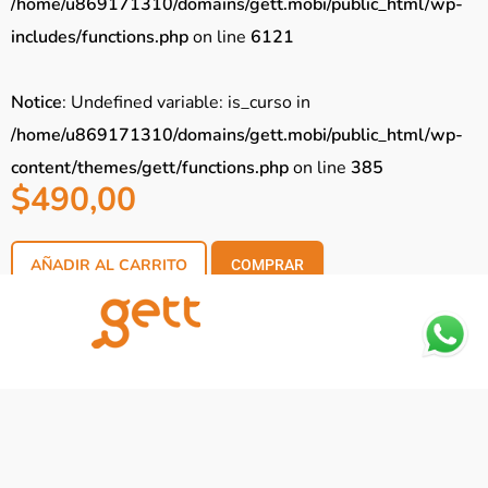
/home/u869171310/domains/gett.mobi/public_html/wp-
includes/functions.php
on line
6121
Notice
: Undefined variable: is_curso in
/home/u869171310/domains/gett.mobi/public_html/wp-
content/themes/gett/functions.php
on line
385
$
490,00
AÑADIR AL CARRITO
COMPRAR
Notice
: Trying to access array offset on
value of type null in
/home/u869171310/domains/gett.mobi/public_h