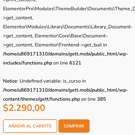
ElementorPro\Modules\ThemeBuilder\Documents\Theme_
>get_content,
Elementor\Modules\Library\Documents\Library_Document-
>get_content, Elementor\Core\Base\Document-
>get_content, Elementor\Frontend->get_buil in
/home/u869171310/domains/gett.mobi/public_html/wp-
includes/functions.php
on line
6121
Notice
: Undefined variable: is_curso in
/home/u869171310/domains/gett.mobi/public_html/wp-
content/themes/gett/functions.php
on line
385
$
2.290,00
AÑADIR AL CARRITO
COMPRAR