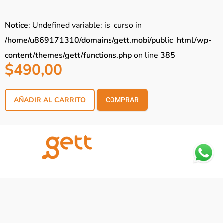
Notice
: Undefined variable: is_curso in
/home/u869171310/domains/gett.mobi/public_html/wp-
content/themes/gett/functions.php
on line
385
$
490,00
AÑADIR AL CARRITO
COMPRAR
Notice
: Trying to access array offset on
value of type null in
/home/u869171310/domains/gett.mobi/public_h