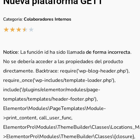
Nueva plataforma GETT
Categoria:
Colaboradores Internos
★
★
★
★
★
Notice
: La función id ha sido llamada
de forma incorrecta
.
No se debería acceder a las propiedades del producto
directamente. Backtrace: require('wp-blog-header.php'),
require_once('wp-includes/template-loader.php'),
include('/plugins/elementor/modules/page-
templates/templates/header-footer.php'),
Elementor\Modules\PageTemplates\Module-
>print_content, call_user_func,
ElementorPro\Modules\ThemeBuilder\Classes\Locations_M
>ElementorPro\Modules\ThemeBuilder\Classes\{closure},