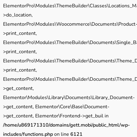
ElementorPro\Modules\ThemeBuilder\Classes\Locations_M
>do_location,
ElementorPro\Modules\Woocommerce\Documents\Product
>print_content,
ElementorPro\Modules\ThemeBuilder\Documents\Single_B
>print_content,
ElementorPro\Modules\ThemeBuilder\Documents\Theme_
>print_content,
ElementorPro\Modules\ThemeBuilder\Documents\Theme_
>get_content,
Elementor\Modules\Library\Documents\Library_Document-
>get_content, Elementor\Core\Base\Document-
>get_content, Elementor\Frontend->get_buil in
/home/u869171310/domains/gett.mobi/public_html/wp-
includes/functions.php
on line
6121